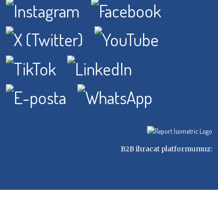
B2B ihracat platformumuz:
OrderFromTurkey — Türkiye'den toptan ihracat
Wie bestellt man aus der Türkei? — Anleitung