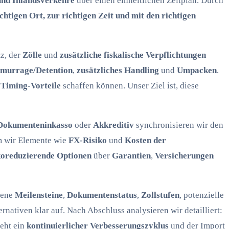
und Inlandsverkehre
über einen einheitlichen Zeitplan. Durch
chtigen Ort, zur richtigen Zeit und mit den richtigen
z, der
Zölle
und
zusätzliche fiskalische Verpflichtungen
murrage/Detention
,
zusätzliches Handling
und
Umpacken
.
d
Timing-Vorteile
schaffen können. Unser Ziel ist, diese
Dokumenteninkasso
oder
Akkreditiv
synchronisieren wir den
m wir Elemente wie
FX-Risiko
und
Kosten der
koreduzierende Optionen
über
Garantien
,
Versicherungen
gene
Meilensteine
,
Dokumentenstatus
,
Zollstufen
, potenzielle
ativen klar auf. Nach Abschluss analysieren wir detailliert:
eht ein
kontinuierlicher Verbesserungszyklus
und der Import