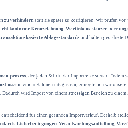
an zu verhindern
statt sie später zu korrigieren. Wir prüfen vor
nicht konforme Kennzeichnung
,
Wertinkonsistenzen
oder
unge
transaktionsbasierte Ablagestandards
und halten geordnete D
mentprozess
, der jeden Schritt der Importreise steuert. Indem 
nzflüsse
in einem Rahmen integrieren, ermöglichen wir unser
. Dadurch wird Import von einem
stressigen Bereich
zu einem
entscheidend für einen gesunden Importverlauf. Deshalb stellen
andards
,
Lieferbedingungen
,
Verantwortungsaufteilung
,
Verz