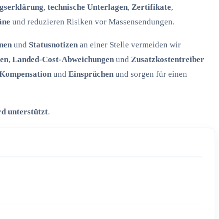
gserklärung
,
technische Unterlagen
,
Zertifikate
,
äne
und reduzieren Risiken vor Massensendungen.
nen
und
Statusnotizen
an einer Stelle vermeiden wir
ten
,
Landed-Cost-Abweichungen
und
Zusatzkostentreiber
, Kompensation
und
Einsprüchen
und sorgen für einen
d unterstützt
.