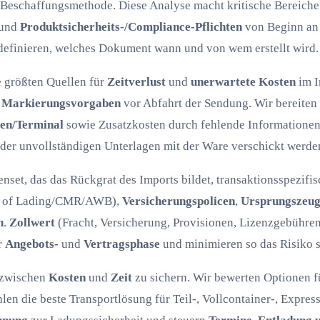
e Beschaffungsmethode. Diese Analyse macht kritische Bereich
 und
Produktsicherheits-/Compliance-Pflichten
von Beginn an 
efinieren, welches Dokument wann und von wem erstellt wird.
e größten Quellen für
Zeitverlust
und
unerwartete Kosten
im I
d
Markierungsvorgaben
vor Abfahrt der Sendung. Wir bereiten
fen/Terminal
sowie Zusatzkosten durch fehlende Informationen z
der unvollständigen Unterlagen mit der Ware verschickt werde
set, das das Rückgrat des Imports bildet, transaktionsspezifi
l of Lading/CMR/AWB),
Versicherungspolicen
,
Ursprungszeug
n
.
Zollwert
(Fracht, Versicherung, Provisionen, Lizenzgebühre
r
Angebots-
und
Vertragsphase
und minimieren so das Risiko s
 zwischen
Kosten
und
Zeit
zu sichern. Wir bewerten Optionen 
en die beste Transportlösung für Teil-, Vollcontainer-, Expres