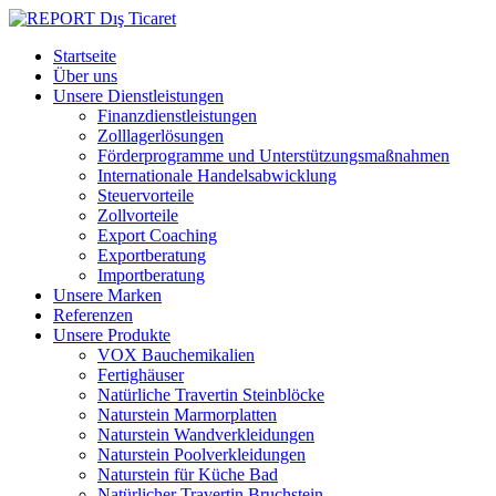
Startseite
Über uns
Unsere Dienstleistungen
Finanzdienstleistungen
Zolllagerlösungen
Förderprogramme und Unterstützungsmaßnahmen
Internationale Handelsabwicklung
Steuervorteile
Zollvorteile
Export Coaching
Exportberatung
Importberatung
Unsere Marken
Referenzen
Unsere Produkte
VOX Bauchemikalien
Fertighäuser
Natürliche Travertin Steinblöcke
Naturstein Marmorplatten
Naturstein Wandverkleidungen
Naturstein Poolverkleidungen
Naturstein für Küche Bad
Natürlicher Travertin Bruchstein