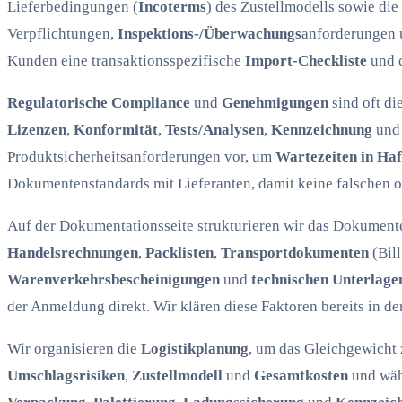
Lieferbedingungen (
Incoterms
) des Zustellmodells sowie di
Verpflichtungen,
Inspektions-/Überwachungs
anforderungen
Kunden eine transaktionsspezifische
Import-Checkliste
und d
Regulatorische Compliance
und
Genehmigungen
sind oft di
Lizenzen
,
Konformität
,
Tests/Analysen
,
Kennzeichnung
un
Produktsicherheitsanforderungen vor, um
Wartezeiten in Ha
Dokumentenstandards mit Lieferanten, damit keine falschen o
Auf der Dokumentationsseite strukturieren wir das Dokumenten
Handelsrechnungen
,
Packlisten
,
Transportdokumenten
(Bil
Warenverkehrsbescheinigungen
und
technischen Unterlage
der Anmeldung direkt. Wir klären diese Faktoren bereits in de
Wir organisieren die
Logistikplanung
, um das Gleichgewicht
Umschlagsrisiken
,
Zustellmodell
und
Gesamtkosten
und wähl