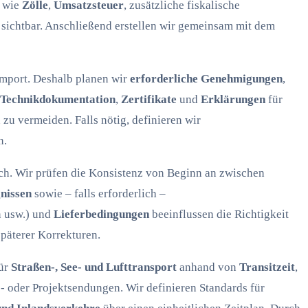
e wie
Zölle
,
Umsatzsteuer
, zusätzliche fiskalische
sichtbar. Anschließend erstellen wir gemeinsam mit dem
mport. Deshalb planen wir
erforderliche Genehmigungen
,
Technikdokumentation
,
Zertifikate
und
Erklärungen
für
u vermeiden. Falls nötig, definieren wir
n.
sch. Wir prüfen die Konsistenz von Beginn an zwischen
nissen
sowie – falls erforderlich –
n usw.) und
Lieferbedingungen
beeinflussen die Richtigkeit
päterer Korrekturen.
für
Straßen-, See- und Lufttransport
anhand von
Transitzeit
,
s- oder Projektsendungen. Wir definieren Standards für