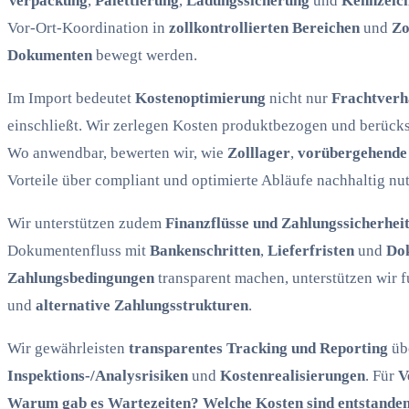
Verpackung
,
Palettierung
,
Ladungssicherung
und
Kennzeic
Vor-Ort-Koordination in
zollkontrollierten Bereichen
und
Zo
Dokumenten
bewegt werden.
Im Import bedeutet
Kostenoptimierung
nicht nur
Frachtverh
einschließt. Wir zerlegen Kosten produktbezogen und berücks
Wo anwendbar, bewerten wir, wie
Zolllager
,
vorübergehende
Vorteile über compliant und optimierte Abläufe nachhaltig nu
Wir unterstützen zudem
Finanzflüsse und Zahlungssicherhei
Dokumentenfluss mit
Bankenschritten
,
Lieferfristen
und
Dok
Zahlungsbedingungen
transparent machen, unterstützen wir 
und
alternative Zahlungsstrukturen
.
Wir gewährleisten
transparentes Tracking und Reporting
üb
Inspektions-/Analysrisiken
und
Kostenrealisierungen
. Für
V
Warum gab es Wartezeiten? Welche Kosten sind entstanden