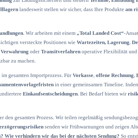
hnung
zur Ladungssicherheit und steuern
Termine, Entladung 
lllagern
landesweit stellen wir sicher, dass Ihre Produkte
am ri
andlungen
. Wir arbeiten mit einem
„Total Landed Cost“
-Ansat
ichtigen versteckte Positionen wie
Wartezeiten, Lagerung
,
De
 Verwahrung
oder
Transitverfahren
operative Flexibilität un
tzbar zu machen.
t
im gesamten Importprozess. Für
Vorkasse
,
offene Rechnung
,
umentenvorlagefristen
in einer gemeinsamen Timeline. Inde
fundiertere
Einkaufsentscheidungen
. Bei Bedarf bieten wir
risi
er den gesamten Prozess. Wir teilen regelmäßig sendungsbezo
erzögerungsrisiken
senden wir Frühwarnungen und zeigen Altern
? Wie verhindern wir das bei der nächsten Sendung?
So entst