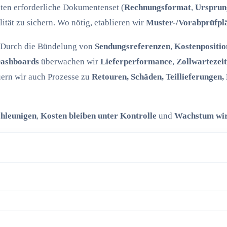
nten erforderliche Dokumentenset (
Rechnungsformat
,
Ursprun
ität zu sichern. Wo nötig, etablieren wir
Muster-/Vorabprüfpl
 Durch die Bündelung von
Sendungsreferenzen
,
Kostenpositio
Dashboards
überwachen wir
Lieferperformance
,
Zollwartezei
uern wir auch Prozesse zu
Retouren, Schäden, Teillieferungen
chleunigen
,
Kosten bleiben unter Kontrolle
und
Wachstum wir