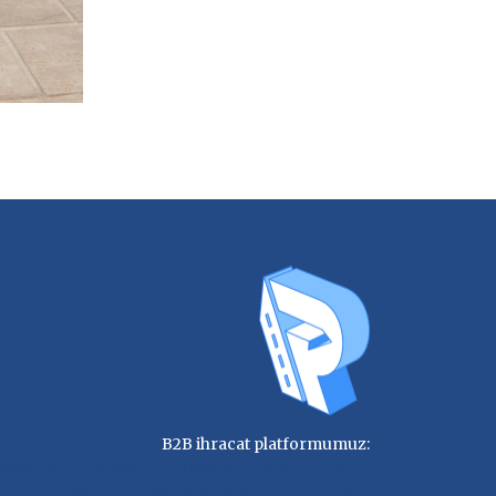
B2B ihracat platformumuz:
rderFromTurkey — Türkiye'den toptan ihracat
Türkiye'den Nasıl Sipariş Verilir? — Rehber