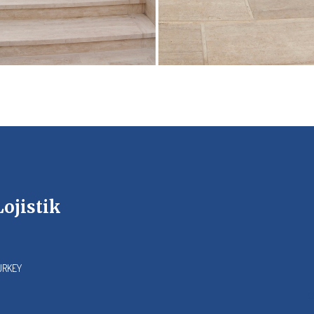
ojistik
TURKEY
O