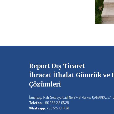
Report Dış Ticaret
İhracat İthalat Gümrük ve L
Çözümleri
İsmetpaşa Mah. Setboyu Cad. No:97/6 Merkez ÇANAKKALE/
Telefon:
+90 286 213 05 28
Whatsapp:
+90 545 161 17 61