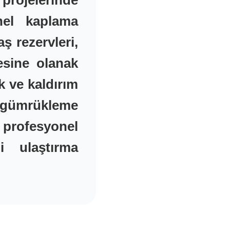
rojelerinde
onel kaplama
aş rezervleri,
esine olanak
k ve kaldırım
e gümrükleme
 profesyonel
i ulaştırma