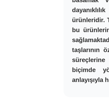
basamak ve
dayanıklılı
ürünleridir. 
bu ürünleri
sağlamaktadı
taşlarının 
süreçlerine
biçimde yö
anlayışıyla 